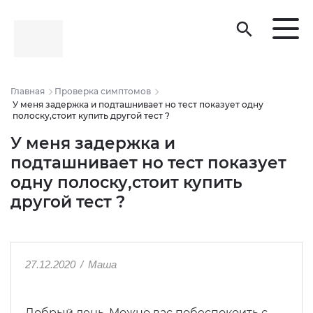
search
Главная
Проверка симптомов
У меня задержка и подташнивает но тест показует одну
полоску,стоит купить другой тест ?
У меня задержка и
подташнивает но тест показует
одну полоску,стоит купить
другой тест ?
27.12.2020
/
Маша
Добрый день. Можно вас побеспокоить с